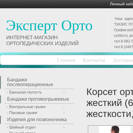
Личный каб
Наш адрес 
Эксперт Орто
"ОАЗИС ПЛ
График раб
суббота ,в
ИНТЕРНЕТ-МАГАЗИН
тел 8-982-
ОРТОПЕДИЧЕСКИХ ИЗДЕЛИЙ
тел 8 (3467
Главная
Контакты
Доставк
Бандажи
послеоперационные
Корсет ор
- Брюшная полость
Бандажи противогрыжевые
жесткий (
- Вентральные грыжи
жесткости
- Паховые грыжи
Изделия для позвоночника
- Шейный отдел