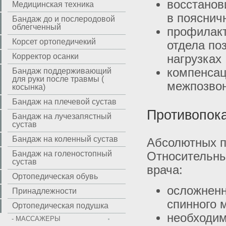
восстанов
Медицинская техника
в пояснич
Бандаж до и послеродовой
облегченный
профилакт
Корсет ортопедичекий
отдела по
Корректор осанки
нагрузках
компенсац
Бандаж поддерживающий
для руки после травмы (
межпозво
косынка)
Бандаж на плечевой сустав
Противопок
Бандаж на лучезапястный
сустав
Бандаж на коленный сустав
Абсолютных п
Бандаж на голеностопный
Относительны
сустав
врача:
Ортопедическая обувь
осложненн
Принадлежности
спинного 
Ортопедическая подушка
необходим
- МАССАЖЕРЫ