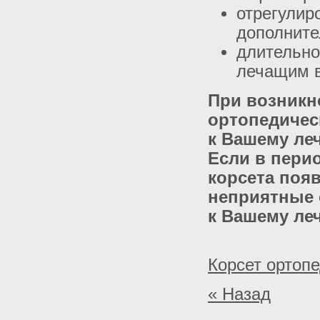
отрегулир
дополните
длительно
лечащим 
При возникн
ортопедичес
к Вашему ле
Если в пери
корсета поя
неприятные 
к Вашему ле
Корсет ортоп
« Назад