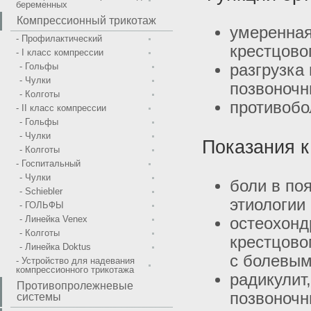
беременных
Компрессионный трикотаж
умеренная
- Профилактический
крестцово
- I класс компрессии
- Гольфы
разгрузка
- Чулки
позвоночн
- Колготы
противоб
- II класс компрессии
- Гольфы
- Чулки
Показания к
- Колготы
- Госпитальный
- Чулки
боли в по
- Schiebler
этиологии
- ГОЛЬФЫ
- Линейка Venex
остеохонд
- Колготы
крестцово
- Линейка Doktus
с болевы
- Устройство для надевания
компрессионного трикотажа
радикулит
Противопролежневые
позвоночн
системы