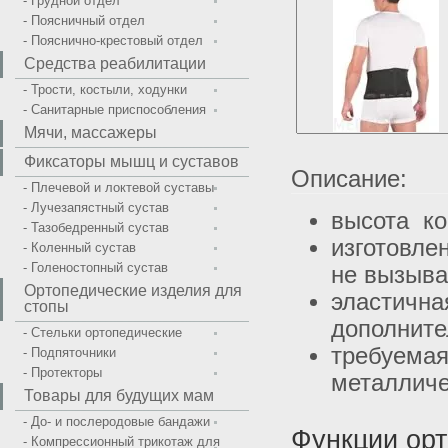
- Грудной отдел
- Поясничный отдел
- Пояснично-крестовый отдел
Средства реабилитации
- Трости, костыли, ходунки
- Санитарные приспособления
Мячи, массажеры
Фиксаторы мышц и суставов
Описание:
- Плечевой и локтевой суставы
- Лучезапястный сустав
высота ко
- Тазобедренный сустав
изготовле
- Коленный сустав
- Голеностопный сустав
не вызыва
Ортопедические изделия для
эластична
стопы
дополнит
- Стельки ортопедические
требуемая
- Подпяточники
- Протекторы
металлич
Товары для будущих мам
- До- и послеродовые бандажи
Функции орт
- Компрессионный трикотаж для