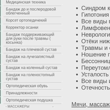
Медицинская техника
Синдром к
Бандаж до и послеродовой
облегченный
Гипотония
Корсет ортопедичекий
Все виды 
Лимфовено
Корректор осанки
Неврологи
Бандаж поддерживающий
для руки после травмы (
Отёки ниж
косынка)
Травмы и 
Бандаж на плечевой сустав
Ношение г
Бандаж на лучезапястный
Бессонни
сустав
Переутом
Бандаж на коленный сустав
Усталость
Бандаж на голеностопный
сустав
Все виды 
Ортопедическая обувь
Отечность
Принадлежности
Ортопедическая подушка
Мячи, масса
- МАССАЖЕРЫ