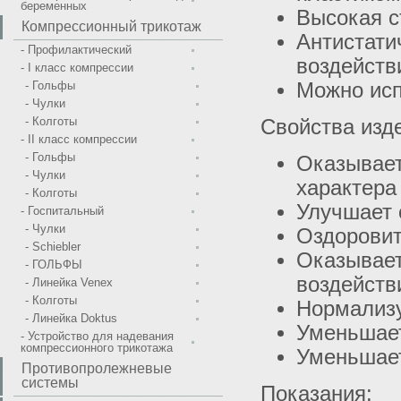
беременных
Высокая с
Компрессионный трикотаж
Антистати
- Профилактический
воздейств
- I класс компрессии
- Гольфы
Можно исп
- Чулки
- Колготы
Свойства изд
- II класс компрессии
- Гольфы
Оказывает
- Чулки
характера
- Колготы
Улучшает 
- Госпитальный
- Чулки
Оздоровит
- Schiebler
Оказывает
- ГОЛЬФЫ
воздейств
- Линейка Venex
- Колготы
Нормализу
- Линейка Doktus
Уменьшает
- Устройство для надевания
компрессионного трикотажа
Уменьшает
Противопролежневые
системы
Показания: