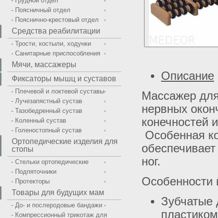
- Грудной отдел
- Поясничный отдел
- Пояснично-крестовый отдел
Средства реабилитации
- Трости, костыли, ходунки
- Санитарные приспособления
Мячи, массажеры
Описание
Фиксаторы мышц и суставов
- Плечевой и локтевой суставы
Массажер для
- Лучезапястный сустав
нервных окон
- Тазобедренный сустав
конечностей и
- Коленный сустав
- Голеностопный сустав
Особенная ко
Ортопедические изделия для
обеспечивает
стопы
ног.
- Стельки ортопедические
- Подпяточники
Особенности 
- Протекторы
Товары для будущих мам
Зубчатые 
- До- и послеродовые бандажи
пластиком
- Компрессионный трикотаж для