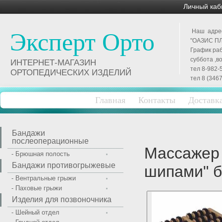
Личный каб
Наш адрес 
Эксперт Орто
"ОАЗИС ПЛ
График раб
суббота ,в
ИНТЕРНЕТ-МАГАЗИН
тел 8-982-
ОРТОПЕДИЧЕСКИХ ИЗДЕЛИЙ
тел 8 (3467
Главная
Контакты
Доставк
Бандажи
послеоперационные
Массажер 
- Брюшная полость
Бандажи противогрыжевые
шипами" 
- Вентральные грыжи
- Паховые грыжи
Изделия для позвоночника
- Шейный отдел