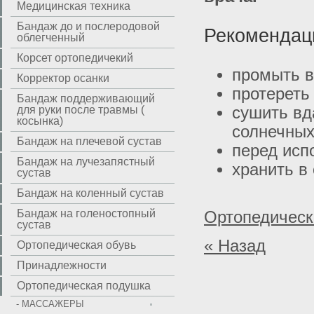
Медицинская техника
Бандаж до и послеродовой
Рекомендаци
облегченный
Корсет ортопедичекий
промыть в
Корректор осанки
протереть
Бандаж поддерживающий
для руки после травмы (
сушить вд
косынка)
солнечных
Бандаж на плечевой сустав
перед исп
Бандаж на лучезапястный
хранить в
сустав
Бандаж на коленный сустав
Бандаж на голеностопный
Ортопедическ
сустав
« Назад
Ортопедическая обувь
Принадлежности
Ортопедическая подушка
- МАССАЖЕРЫ