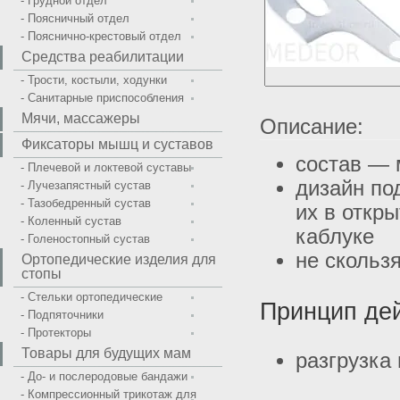
- Грудной отдел
- Поясничный отдел
- Пояснично-крестовый отдел
Средства реабилитации
- Трости, костыли, ходунки
- Санитарные приспособления
Мячи, массажеры
Описание:
Фиксаторы мышц и суставов
состав — 
- Плечевой и локтевой суставы
дизайн по
- Лучезапястный сустав
- Тазобедренный сустав
их в откр
- Коленный сустав
каблуке
- Голеностопный сустав
не скольз
Ортопедические изделия для
стопы
- Стельки ортопедические
Принцип дей
- Подпяточники
- Протекторы
Товары для будущих мам
разгрузка
- До- и послеродовые бандажи
- Компрессионный трикотаж для