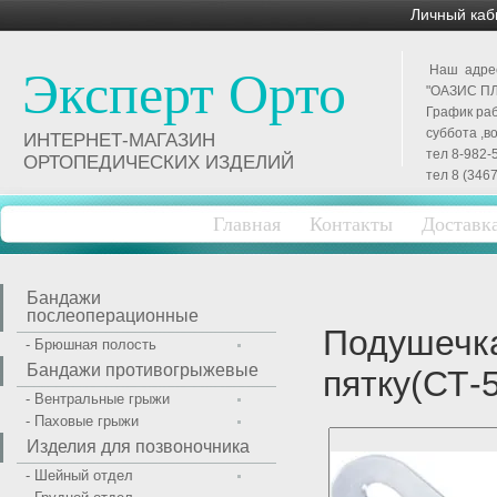
Личный каб
Наш адрес 
Эксперт Орто
"ОАЗИС ПЛ
График раб
суббота ,в
ИНТЕРНЕТ-МАГАЗИН
тел 8-982-
ОРТОПЕДИЧЕСКИХ ИЗДЕЛИЙ
тел 8 (3467
Главная
Контакты
Доставк
Бандажи
послеоперационные
Подушечк
- Брюшная полость
Бандажи противогрыжевые
пятку(СТ-
- Вентральные грыжи
- Паховые грыжи
Изделия для позвоночника
- Шейный отдел