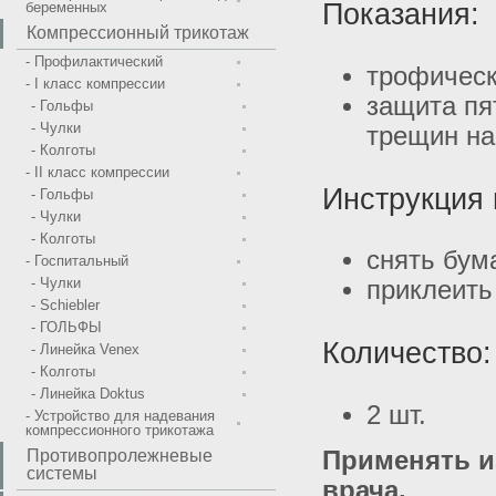
Показания:
беременных
Компрессионный трикотаж
- Профилактический
трофическ
- I класс компрессии
защита пя
- Гольфы
- Чулки
трещин на
- Колготы
- II класс компрессии
Инструкция
- Гольфы
- Чулки
- Колготы
снять бум
- Госпитальный
- Чулки
приклеить
- Schiebler
- ГОЛЬФЫ
Количество:
- Линейка Venex
- Колготы
- Линейка Doktus
2 шт.
- Устройство для надевания
компрессионного трикотажа
Применять и
Противопролежневые
системы
врача.