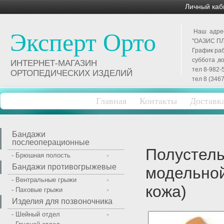
Личный каб
Наш адрес 
Эксперт Орто
"ОАЗИС ПЛ
График раб
суббота ,в
ИНТЕРНЕТ-МАГАЗИН
тел 8-982-
ОРТОПЕДИЧЕСКИХ ИЗДЕЛИЙ
тел 8 (3467
Главная
Контакты
Доставк
Бандажи
послеоперационные
Полустель
- Брюшная полость
Бандажи противогрыжевые
модельной
- Вентральные грыжи
кожа)
- Паховые грыжи
Изделия для позвоночника
- Шейный отдел