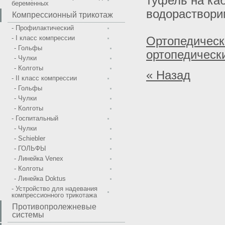
туфель на ка
беременных
водораствори
Компрессионный трикотаж
- Профилактический
- I класс компрессии
Ортопедическ
- Гольфы
ортопедическ
- Чулки
- Колготы
« Назад
- II класс компрессии
- Гольфы
- Чулки
- Колготы
- Госпитальный
- Чулки
- Schiebler
- ГОЛЬФЫ
- Линейка Venex
- Колготы
- Линейка Doktus
- Устройство для надевания
компрессионного трикотажа
Противопролежневые
системы