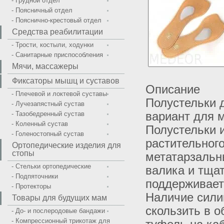
- Грудной отдел
- Поясничный отдел
- Пояснично-крестовый отдел
Средства реабилитации
- Трости, костыли, ходунки
- Санитарные приспособления
Мячи, массажеры
Фиксаторы мышц и суставов
Описание
- Плечевой и локтевой суставы
Полустельки 
- Лучезапястный сустав
- Тазобедренный сустав
вариант для м
- Коленный сустав
Полустельки 
- Голеностопный сустав
растительного
Ортопедические изделия для
стопы
метатарзальн
- Стельки ортопедические
валика и тща
- Подпяточники
поддерживает 
- Протекторы
Наличие сили
Товары для будущих мам
скользить в о
- До- и послеродовые бандажи
- Компрессионный трикотаж для