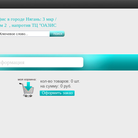
ис в городе Нягань: 3 мкр /
м 2 , напротив ТЦ "ОАЗИС
ЛАЗА ".
афик работы: Пн- Пт с 10.00
 18.30
ходной: суббота, воскресенье.
нформация
л:
+7 982-577-70-00
л : 8(34672)-2-62-62( доб
mail:
medeor86@mail.ru
кол-во товаров:
0
шт.
на сумму:
0
руб.
Оформить заказ
 всем вопросам Вы можете
ращаться по телефону или
тавить свои координаты через
рму обратной связи и
неджер свяжется с Вами в
обное для Вас время.