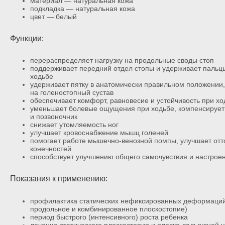
материал — натуральная кожа
подкладка — натуральная кожа
цвет — белый
Функции:
перераспределяет нагрузку на продольные своды стоп
поддерживает передний отдел стопы и удерживает пальц
ходьбе
удерживает пятку в анатомически правильном положении,
на голеностопный сустав
обеспечивает комфорт, равновесие и устойчивость при хо
уменьшает болевые ощущения при ходьбе, компенсирует 
и позвоночник
снижает утомляемость ног
улучшает кровоснабжение мышц голеней
помогает работе мышечно-венозной помпы, улучшает отто
конечностей
способствует улучшению общего самочувствия и настрое
Показания к применению:
профилактика статических нефиксированных деформаций 
продольное и комбинированное плоскостопие)
период быстрого (интенсивного) роста ребенка
лечение статического плоскостопия и плоско-вальгусной у