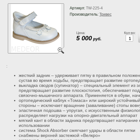
До
Артикул:
TW-225-4
до
Производитель:
Тривес
ме
мо
Цена:
Кол-во:
5 000
руб.
:
жесткий задник – удерживает пятку в правильном положе
сустав во время ходьбы, предотвращает развитие ортопед
выкладка сводов (супинатор) – специальный элемент из э
предотвращает развитие плоскостопия, обеспечивает под
связочно-мышечного аппарата. Применяется в обуви, начи
ортопедический каблук «Томаса» или широкий устойчивый
стороны – исключает вращение (заваливание) стопы вовн
эластичная подошва – упругая, с искусственным физиоло
распределяет нагрузки на опорно-двигательный аппарат
мягкий кант в области задника предотвращает натирание
использовании
система Shock Absorber смягчает удары в области пятки
снабжены верхней застежкой «Велкро»