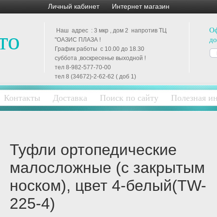
Личный кабинет
Интернет магазин
Оф
Наш адрес : 3 мкр , дом 2 напротив ТЦ
то
до
"ОАЗИС ПЛАЗА !
График работы с 10.00 до 18.30
П
суббота ,воскресенье выходной !
Гр
тел 8-982-577-70-00
до
тел 8 (34672)-2-62-62 ( доб 1)
Вы
Контакты
Доставка
Поиск по сайту
Полезная и
те
те
1)
e-
Туфли ортопедические
малосложные (с закрытым
По
об
носком), цвет 4-белый(TW-
ос
фо
225-4)
ме
уд