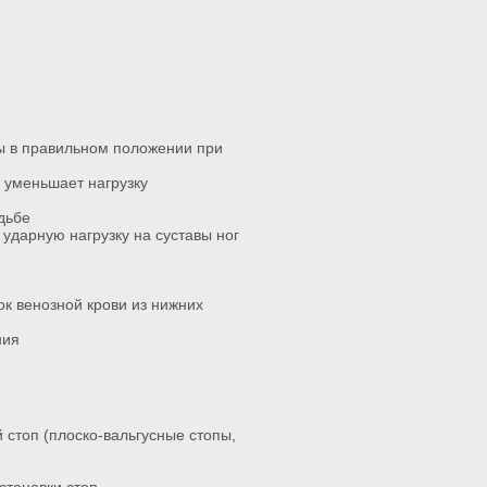
ы в правильном положении при
 уменьшает нагрузку
дьбе
ударную нагрузку на суставы ног
к венозной крови из нижних
ния
стоп (плоско-вальгусные стопы,
становки стоп