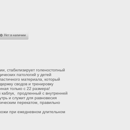
ставка осуществляется с 16.00
 18.00 в удобное для Вас
сто (условия доставки Вы
жете посмотреть
здесь
).
нии, стабилизирует голеностопный
ических патологий у детей
ластичного материала, который
держку сводов и тренировку
ная только с 22 размера!
 каблук, продленный с внутренней
утрь и служит для равновесия
гическим перекатом, правильно
 кожи при ежедневном длительном