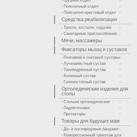
- Грудной отдел
- Поясничный отдел
- Пояснично-крестовый отдел
Средства реабилитации
- Трости, костыли, ходунки
- Санитарные приспособления
Мячи, массажеры
Фиксаторы мышц и суставов
- Плечевой и локтевой суставы
- Лучезапястный сустав
- Тазобедренный сустав
- Коленный сустав
- Голеностопный сустав
Ортопедические изделия для
стопы
- Стельки ортопедические
- Подпяточники
- Протекторы
Товары для будущих мам
- До- и послеродовые бандажи
- Компрессионный трикотаж для