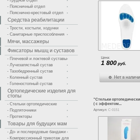
- Грудной отдел
- Поясничный отдел
- Пояснично-крестовый отдел
Средства реабилитации
- Трости, костыли, ходунки
- Санитарные приспособления
Мячи, массажеры
Фиксаторы мышц и суставов
Цена:
- Плечевой и локтевой суставы
1 800
руб.
- Лучезапястный сустав
- Тазобедренный сустав
- Коленный сустав
- Голеностопный сустав
Ортопедические изделия для
стопы
"Стельки ортопедически
- Стельки ортопедические
( с эффектом...
- Подпяточники
Артикул:
С-0151
- Протекторы
Товары для будущих мам
- До- и послеродовые бандажи
- Компрессионный трикотаж для