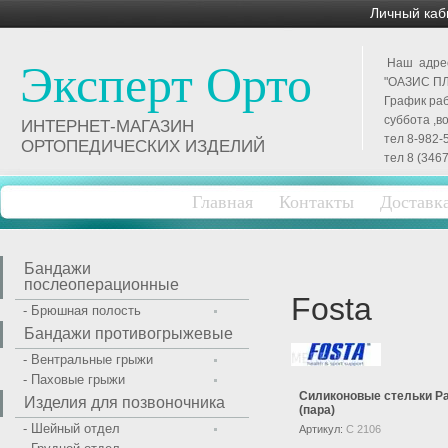
Личный каб
Наш адрес 
Эксперт Орто
"ОАЗИС ПЛ
График раб
суббота ,в
ИНТЕРНЕТ-МАГАЗИН
тел 8-982-
ОРТОПЕДИЧЕСКИХ ИЗДЕЛИЙ
тел 8 (3467
Главная
Контакты
Доставк
Бандажи
послеоперационные
Fosta
- Брюшная полость
Бандажи противогрыжевые
- Вентральные грыжи
- Паховые грыжи
Силиконовые стельки Pa
Изделия для позвоночника
(пара)
- Шейный отдел
Артикул:
С 2106