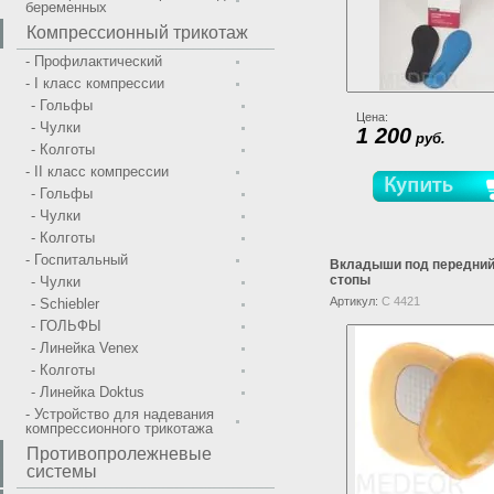
беременных
Компрессионный трикотаж
- Профилактический
- I класс компрессии
- Гольфы
Цена:
- Чулки
1 200
руб.
- Колготы
- II класс компрессии
- Гольфы
- Чулки
- Колготы
- Госпитальный
Вкладыши под передний
стопы
- Чулки
Артикул:
C 4421
- Schiebler
- ГОЛЬФЫ
- Линейка Venex
- Колготы
- Линейка Doktus
- Устройство для надевания
компрессионного трикотажа
Противопролежневые
системы